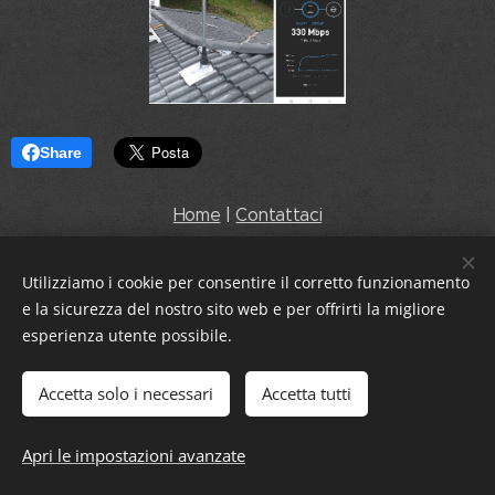
Share
Home
|
Contattaci
Utilizziamo i cookie per consentire il corretto funzionamento
e la sicurezza del nostro sito web e per offrirti la migliore
esperienza utente possibile.
By SEBAIMPIANTI di Coppolella Sebastiano
Tel.
3290268159 p.iva 03509611202
Accetta solo i necessari
Accetta tutti
Coppolella Sebastiano - Antennista Bologna Vedi su Google Maps
Apri le impostazioni avanzate
Cookies