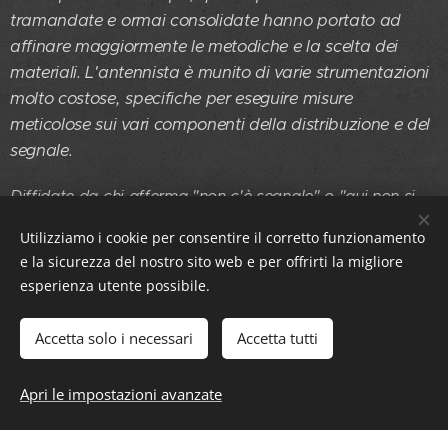
tramandate e ormai consolidate hanno portato ad
affinare maggiormente le metodiche e la scelta dei
materiali. L'antennista è munito di varie strumentazioni
molto costose, specifiche per eseguire misure
meticolose sui vari componenti della distribuzione e del
segnale.
Diffidate da chi afferma "non c'è segnale" o "qui non si
riceve nulla".
Utilizziamo i cookie per consentire il corretto funzionamento
Molti problemi agli impianti derivano infatti da guasti
e la sicurezza del nostro sito web e per offrirti la migliore
semplici e facilmente risolvibili.
... eppure i clienti avevano
esperienza utente possibile.
creduto al non professionista, che dopo aver installato
l'impianto non perfettamente funzionante, gli ha detto che
Accetta solo i necessari
Accetta tutti
non c'era segnale... e per forza! spesso i tecnici non
specializzati mazzettano i cavi col nastro degradando
Apri le impostazioni avanzate
completamente i segnali, non rispettano l'impedenza o
non bilanciano l'impianto a dovere, con il risultato che nei