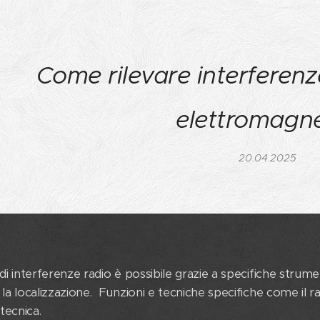
Come rilevare interferen
elettromagne
20.04.2025
 di interferenze radio è possibile grazie a specifiche stru
 la localizzazione. Funzioni e tecniche specifiche come il 
tecnica.