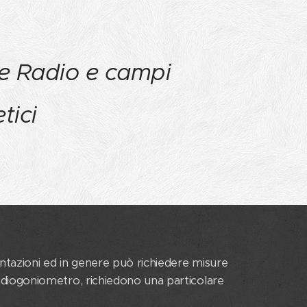
ze Radio e campi
tici
mentazioni ed in genere può richiedere misure
radiogoniometro, richiedono una particolare